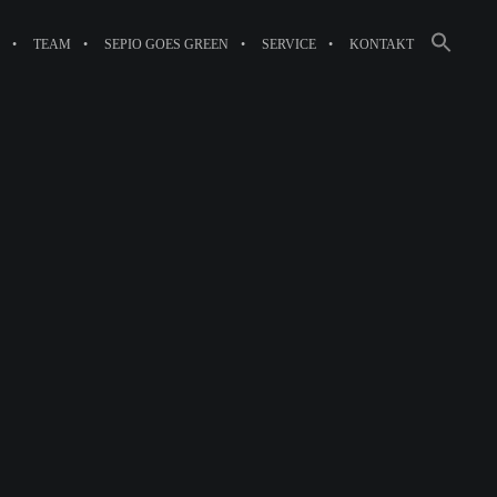
Searc
TEAM
SEPIO GOES GREEN
SERVICE
KONTAKT
for:
SEARCH BUT