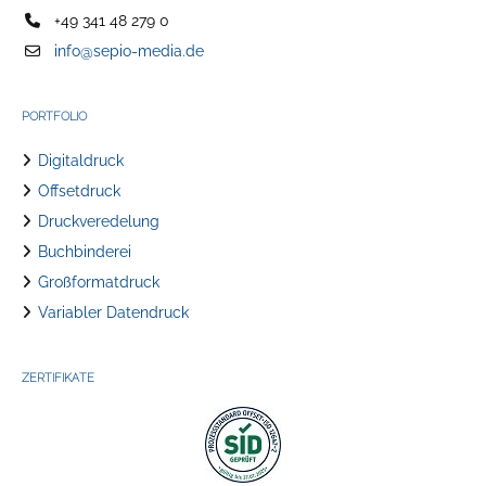
+49 341 48 279 0
info@sepio-media.de
PORTFOLIO
Digitaldruck
Offsetdruck
Druckveredelung
Buchbinderei
Großformatdruck
Variabler Datendruck
ZERTIFIKATE